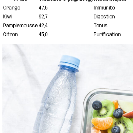
Orange
47,5
Immunité
Kiwi
92,7
Digestion
Pamplemousse
42,4
Tonus
Citron
45,0
Purification