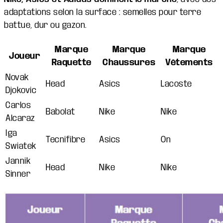
adaptations selon la surface : semelles pour terre
battue, dur ou gazon.
Marque
Marque
Marque
Joueur
Raquette
Chaussures
Vêtements
Novak
Head
Asics
Lacoste
Djokovic
Carlos
Babolat
Nike
Nike
Alcaraz
Iga
Tecnifibre
Asics
On
Swiatek
Jannik
Head
Nike
Nike
Sinner